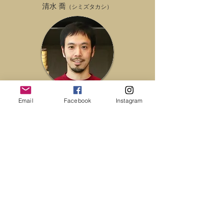
清水 喬
（シミズタカシ）
CAPOEIRAを見せて欲しい！
Email
Facebook
Instagram
イベントにアクセントを付け
たい！など、どのようなご依
頼でも構いません。
何かご要望がありましたら、
個人・団体問わずお気軽にご
連絡ください！
見学・体験のご希望もお気軽
にご連絡ください。
東京 国分寺・八王子のカポエイラ